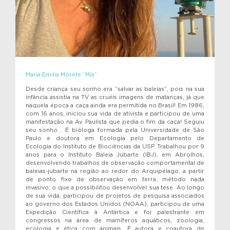
Maria Emilia Morete “Mia”
Desde criança seu sonho era “salvar as baleias”, pois na sua
infância assistia na TV as cruéis imagens de matanças, já que
naquela época a caça ainda era permitida no Brasil! Em 1986,
com 16 anos, iniciou sua vida de ativista e participou de uma
manifestação na Av. Paulista que pedia o fim da caça! Seguiu
seu sonho… É bióloga formada pela Universidade de São
Paulo e doutora em Ecologia pelo Departamento de
Ecologia do Instituto de Biociências da USP. Trabalhou por 9
anos para o Instituto Baleia Jubarte (IBJ), em Abrolhos,
desenvolvendo trabalhos de observação comportamental de
baleias-jubarte na região ao redor do Arquipélago, a partir
de ponto fixo de observação em terra, método nada
invasivo, o que a possibilitou desenvolver sua tese. Ao longo
de sua vida, participou de projetos de pesquisa associados
ao governo dos Estados Unidos (NOAA), participou de uma
Expedição Científica à Antártica e foi palestrante em
congressos na área de mamíferos aquáticos, zoologia,
ecologia e ética com animais. É autora e coautora de