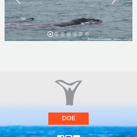
𝘌𝘶𝘣𝘢𝘭𝘢𝘦𝘯𝘢 𝘢𝘶𝘴𝘵𝘳𝘢𝘭𝘪𝘴 - Rafaela Souza
DOE