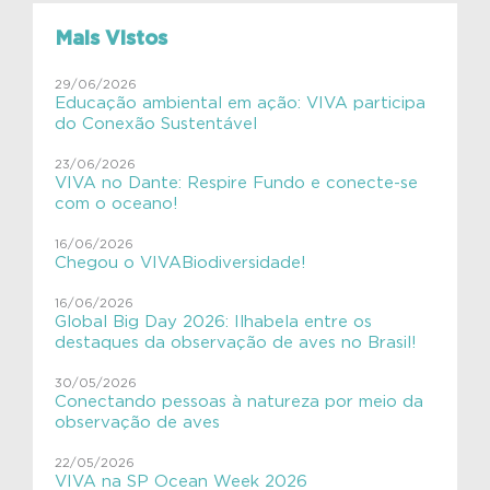
#VIVAfilhotes
Mais Vistos
#VIVAInstitutoVerdeAzul
29/06/2026
Educação ambiental em ação: VIVA participa
#VIVAJulianaMolás
do Conexão Sustentável
#VIVAMamíferosAquáticos
23/06/2026
VIVA no Dante: Respire Fundo e conecte-se
#VIVAnasEscolas
com o oceano!
#VIVAnasEscolas
16/06/2026
Chegou o VIVABiodiversidade!
#VIVAPlanetaTerra
16/06/2026
Global Big Day 2026: Ilhabela entre os
#VIVAsemlixo
destaques da observação de aves no Brasil!
Aves
30/05/2026
Conectando pessoas à natureza por meio da
Aves migratórias
observação de aves
Educação Ambiental
22/05/2026
VIVA na SP Ocean Week 2026