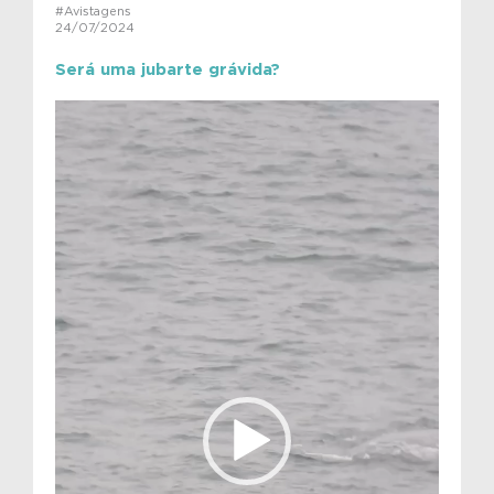
#Avistagens
24/07/2024
Será uma jubarte grávida?
Tocador
de
vídeo