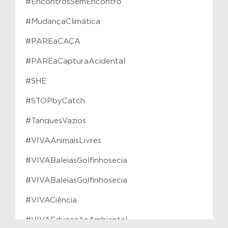
#EncontrosSemEncontro
#MudançaClimática
#PAREaCAÇA
#PAREaCapturaAcidental
#SHE
#STOPbyCatch
#TanquesVazios
#VIVAAnimaisLivres
#VIVABaleiasGolfinhosecia
#VIVABaleiasGolfinhosecia
#VIVACiência
#VIVAEducaçãoAmbiental