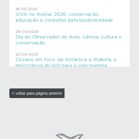
ExpediçãoVIVACinzAzul
18/05/2026
SHE
VIVA no Avistar 2026: conservação,
educação e conexões pela biodiversidade
VIVAGaleria
28/04/2026
Dia do Observador de Aves: ciência, cultura e
VIVAToninha
conservação
VIVAves
22/04/2026
Oceano em foco: da Antártica a Ilhabela, a
VIVAves
importância do krill para a vida marinha
16/04/2026
Elas chegaram!! 🐋
< voltar para página anterior
16/04/2026
Ensino Aplicado em Oceanografia: Aves
Costeiras no Litoral Paulista
31/03/2026
VIVA na COP15: ciência, cooperação e
conservação em escala global