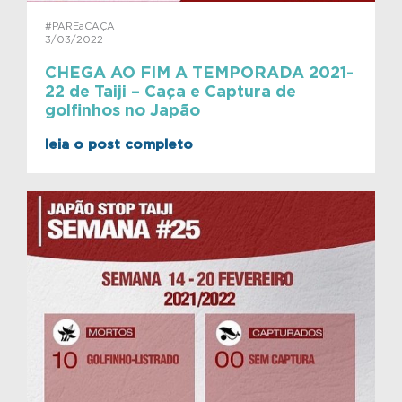
#PAREaCAÇA
3/03/2022
CHEGA AO FIM A TEMPORADA 2021-
22 de Taiji – Caça e Captura de
golfinhos no Japão
leia o post completo