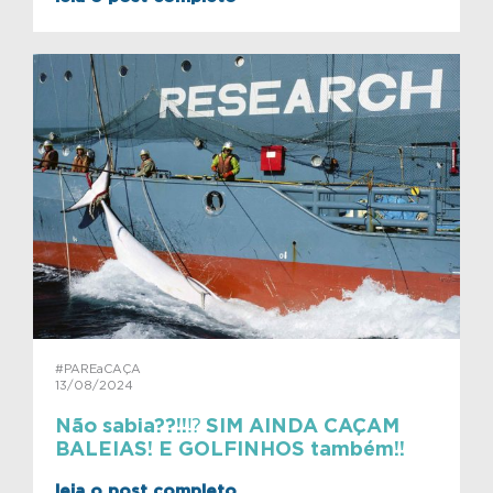
#PAREaCAÇA
13/08/2024
Não sabia??!!⁉️ SIM AINDA CAÇAM
BALEIAS! E GOLFINHOS também!!
leia o post completo