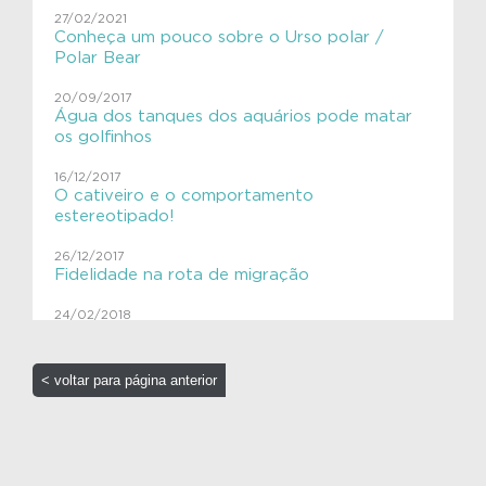
Aves migratórias
27/02/2021
Conheça um pouco sobre o Urso polar /
Educação Ambiental
Polar Bear
ExpediçãoVIVACinzAzul
20/09/2017
Água dos tanques dos aquários pode matar
SHE
os golfinhos
VIVAGaleria
16/12/2017
O cativeiro e o comportamento
estereotipado!
VIVAToninha
26/12/2017
VIVAves
Fidelidade na rota de migração
VIVAves
24/02/2018
Caça às baleias e pinturas rupestres!
13/10/2017
< voltar para página anterior
Sensacional!! Aquário em realidade virtual!!
1/09/2025
Baleias e golfinhos têm pelos?