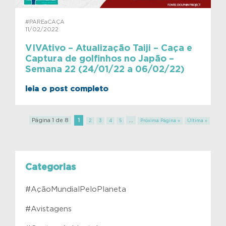
#PAREaCAÇA
11/02/2022
VIVAtivo – Atualização Taiji – Caça e
Captura de golfinhos no Japão –
Semana 22 (24/01/22 a 06/02/22)
leia o post completo
Página 1 de 8
1
...
2
3
4
5
Próxima Página »
Última »
Categorias
#AçãoMundialPeloPlaneta
#Avistagens