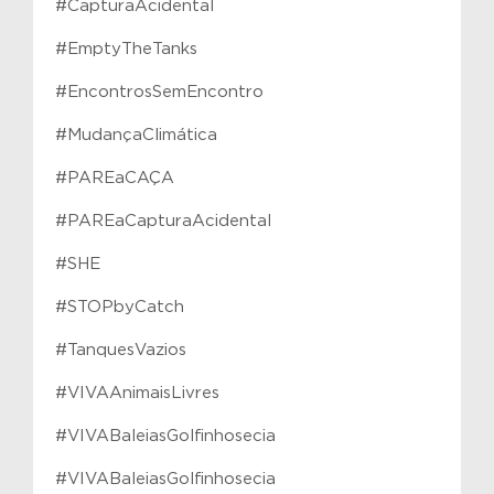
#CapturaAcidental
#EmptyTheTanks
#EncontrosSemEncontro
#MudançaClimática
#PAREaCAÇA
#PAREaCapturaAcidental
#SHE
#STOPbyCatch
#TanquesVazios
#VIVAAnimaisLivres
#VIVABaleiasGolfinhosecia
#VIVABaleiasGolfinhosecia