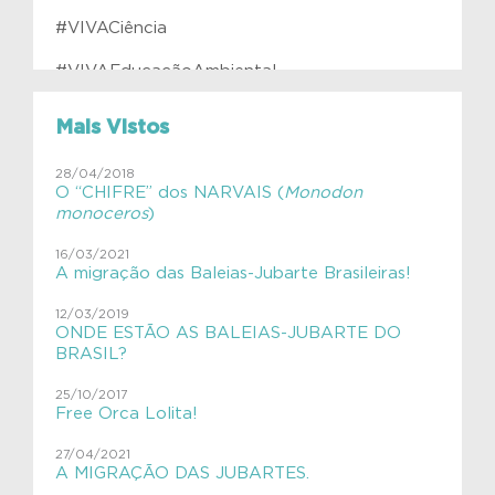
#VIVACiência
#VIVAEducaçãoAmbiental
#VIVAfilhotes
Mais Vistos
#VIVAInstitutoVerdeAzul
28/04/2018
O “CHIFRE” dos NARVAIS (
Monodon
#VIVAJulianaMolás
monoceros
)
#VIVAMamíferosAquáticos
16/03/2021
A migração das Baleias-Jubarte Brasileiras!
#VIVAnasEscolas
12/03/2019
#VIVAnasEscolas
ONDE ESTÃO AS BALEIAS-JUBARTE DO
BRASIL?
#VIVAPlanetaTerra
25/10/2017
Free Orca Lolita!
#VIVAsemlixo
27/04/2021
Aves
A MIGRAÇÃO DAS JUBARTES.