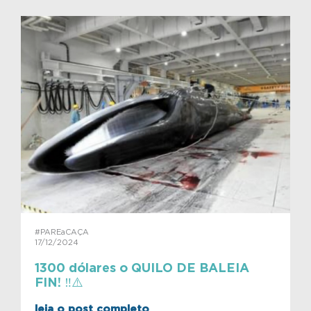
#PAREaCAÇA
17/12/2024
1300 dólares o QUILO DE BALEIA
FIN! ‼️⚠️
leia o post completo