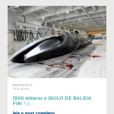
#PAREaCAÇA
17/12/2024
1300 dólares o QUILO DE BALEIA
FIN! ‼️⚠️
leia o post completo