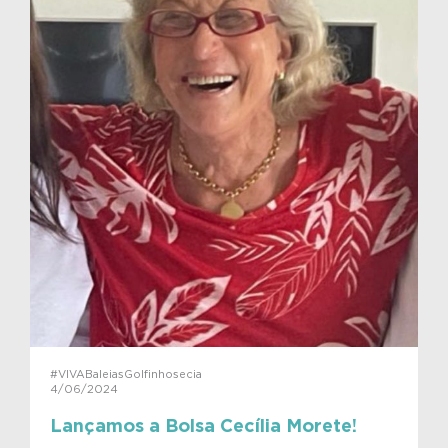
#VIVABaleiasGolfinhosecia
4/06/2024
Lançamos a Bolsa Cecília Morete!