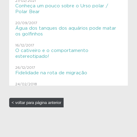
27/02/2021
Conheça um pouco sobre o Urso polar /
Educação Ambiental
Polar Bear
ExpediçãoVIVACinzAzul
20/09/2017
Água dos tanques dos aquários pode matar
SHE
os golfinhos
VIVAGaleria
16/12/2017
O cativeiro e o comportamento
estereotipado!
VIVAToninha
26/12/2017
VIVAves
Fidelidade na rota de migração
VIVAves
24/02/2018
Caça às baleias e pinturas rupestres!
13/10/2017
< voltar para página anterior
Sensacional!! Aquário em realidade virtual!!
1/09/2025
Baleias e golfinhos têm pelos?
8/10/2017