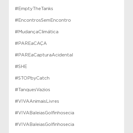
#EmptyTheTanks
#EncontrosSemEncontro
#MudançaClimática
#PAREaCAÇA
#PAREaCapturaAcidental
#SHE
#STOPbyCatch
#TanquesVazios
#VIVAAnimaisLivres
#VIVABaleiasGolfinhosecia
#VIVABaleiasGolfinhosecia