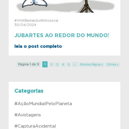
#VIVABaleiasGolfinhosecia
30/04/2024
JUBARTES AO REDOR DO MUNDO!
leia o post completo
Página 1 de 9
1
...
2
3
4
5
Próxima Página »
Última »
Categorias
#AçãoMundialPeloPlaneta
#Avistagens
#CapturaAcidental