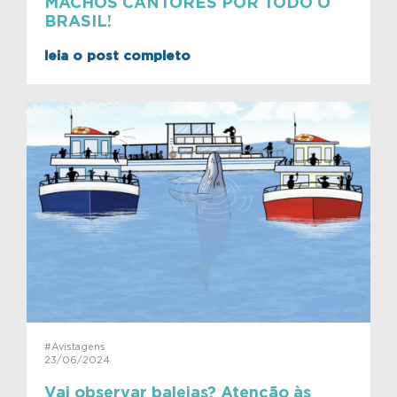
MACHOS CANTORES POR TODO O
BRASIL!
leia o post completo
#Avistagens
23/06/2024
Vai observar baleias? Atenção às