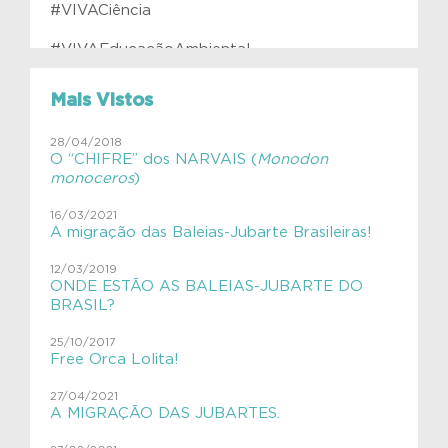
#VIVACiência
#VIVAEducaçãoAmbiental
#VIVAfilhotes
Mais Vistos
#VIVAInstitutoVerdeAzul
28/04/2018
O “CHIFRE” dos NARVAIS (
Monodon
#VIVAJulianaMolás
monoceros
)
#VIVAMamíferosAquáticos
16/03/2021
A migração das Baleias-Jubarte Brasileiras!
#VIVAnasEscolas
12/03/2019
#VIVAnasEscolas
ONDE ESTÃO AS BALEIAS-JUBARTE DO
BRASIL?
#VIVAPlanetaTerra
25/10/2017
Free Orca Lolita!
#VIVAsemlixo
27/04/2021
Aves
A MIGRAÇÃO DAS JUBARTES.
Aves migratórias