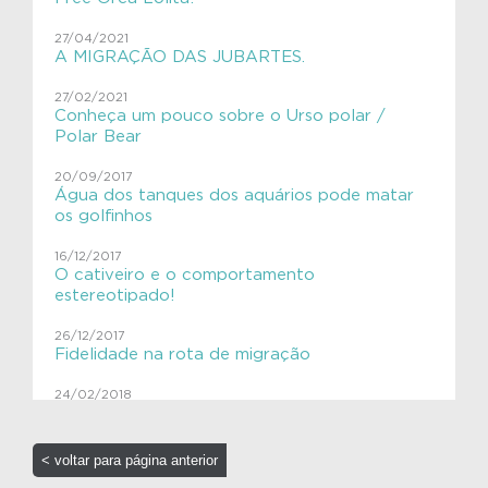
#VIVAsemlixo
27/04/2021
Aves
A MIGRAÇÃO DAS JUBARTES.
Aves migratórias
27/02/2021
Conheça um pouco sobre o Urso polar /
Educação Ambiental
Polar Bear
ExpediçãoVIVACinzAzul
20/09/2017
Água dos tanques dos aquários pode matar
SHE
os golfinhos
VIVAGaleria
16/12/2017
O cativeiro e o comportamento
estereotipado!
VIVAToninha
26/12/2017
VIVAves
Fidelidade na rota de migração
VIVAves
24/02/2018
Caça às baleias e pinturas rupestres!
13/10/2017
< voltar para página anterior
Sensacional!! Aquário em realidade virtual!!