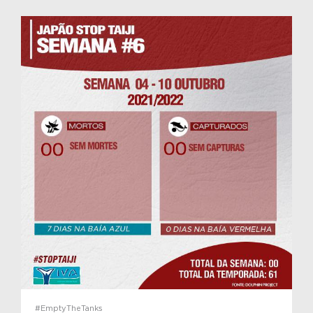
#EmptyTheTanks