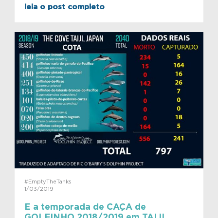
leia o post completo
#EmptyTheTanks
1/03/2019
E a temporada de CAÇA de
GOLFINHO 2018/2019 em TAIJI,