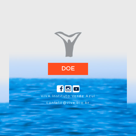
1/09/2025
Baleias e golfinhos têm pelos?
8/10/2017
Plano arriscado e audacioso na tentativa de
salvar a Vaquita da extinção
18/08/2016
Morsa ZEUS, do Zoológico e Aquário
MarineLand, do Canadá
23/07/2025
DOE
No Dia Mundial da Baleia e Golfinho
chegamos com novidades do litoral norte de
São Paulo!
11/12/2017
VIVA Instituto Verde Azul
Orca grávida em cativeiro
contato@viva.bio.br
9/01/2018
Por trás dos aquários e parques aquáticos
28/03/2019
COLISÕES ENTRE NAVIOS E BALEIAS