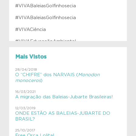
#VIVABaleiasGolfinhosecia
#VIVABaleiasGolfinhosecia
#VIVACiência
#VIVAEducaçãoAmbiental
#VIVAfilhotes
Mais Vistos
#VIVAInstitutoVerdeAzul
28/04/2018
O “CHIFRE” dos NARVAIS (
Monodon
#VIVAJulianaMolás
monoceros
)
#VIVAMamíferosAquáticos
16/03/2021
A migração das Baleias-Jubarte Brasileiras!
#VIVAnasEscolas
12/03/2019
#VIVAnasEscolas
ONDE ESTÃO AS BALEIAS-JUBARTE DO
BRASIL?
#VIVAPlanetaTerra
25/10/2017
Free Orca Lolita!