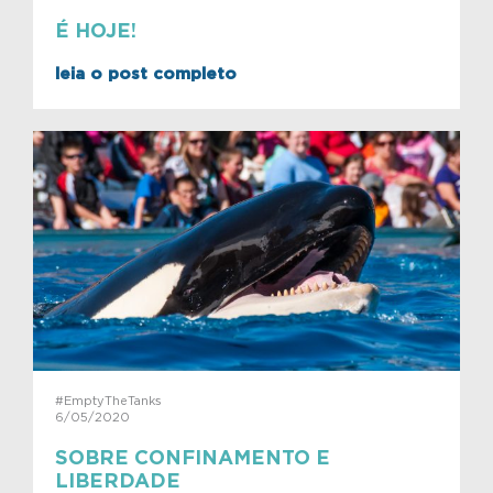
É HOJE!
leia o post completo
#EmptyTheTanks
6/05/2020
SOBRE CONFINAMENTO E
LIBERDADE