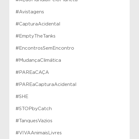
#Avistagens
#CapturaAcidental
#EmptyTheTanks
#EncontrosSemEncontro
#MudançaClimática
#PAREaCAÇA
#PAREaCapturaAcidental
#SHE
#STOPbyCatch
#TanquesVazios
#VIVAAnimaisLivres