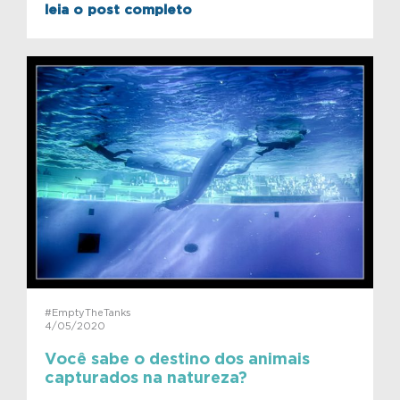
leia o post completo
#EmptyTheTanks
4/05/2020
Você sabe o destino dos animais
capturados na natureza?