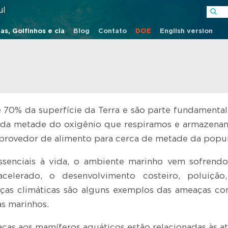
ul
as, Golfinhos e cia
Blog
Contato
DOE
English version
70% da superfície da Terra e são parte fundamental 
 da metade do oxigênio que respiramos e armazena
 provedor de alimento para cerca de metade da popu
senciais à vida, o ambiente marinho vem sofrendo
acelerado, o desenvolvimento costeiro, poluição
as climáticas são alguns exemplos das ameaças con
s marinhos.
aças aos mamíferos aquáticos estão relacionadas às a