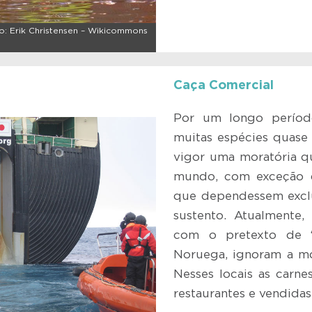
o: Erik Christensen – Wikicommons
Caça Comercial
Por um longo período
muitas espécies quase
vigor uma moratória q
mundo, com exceção 
que dependessem exclu
sustento. Atualmente,
com o pretexto de “ca
Noruega, ignoram a mo
Nesses locais as carne
restaurantes e vendida