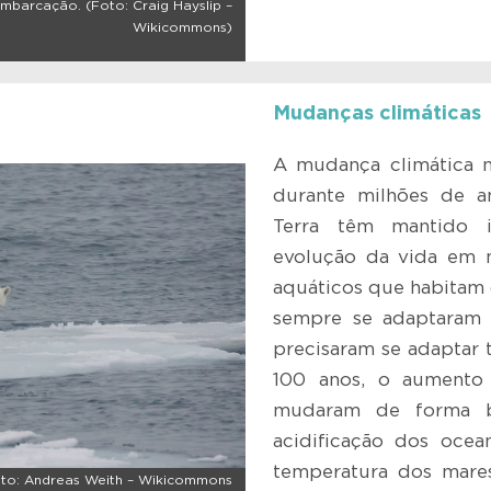
embarcação. (Foto: Craig Hayslip –
Wikicommons)
Mudanças climáticas
A mudança climática 
durante milhões de an
Terra têm mantido 
evolução da vida em n
aquáticos que habitam 
sempre se adaptaram 
precisaram se adaptar 
100 anos, o aumento
mudaram de forma ba
acidificação dos ocea
temperatura dos mare
to: Andreas Weith – Wikicommons