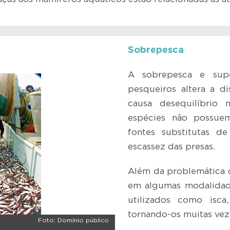
Sobrepesca
A sobrepesca e supe
pesqueiros altera a d
causa desequilíbrio n
espécies não possuem
fontes substitutas d
escassez das presas.
Além da problemática 
em algumas modalidade
utilizados como isca,
tornando-os muitas vez
Foto: Domínio público