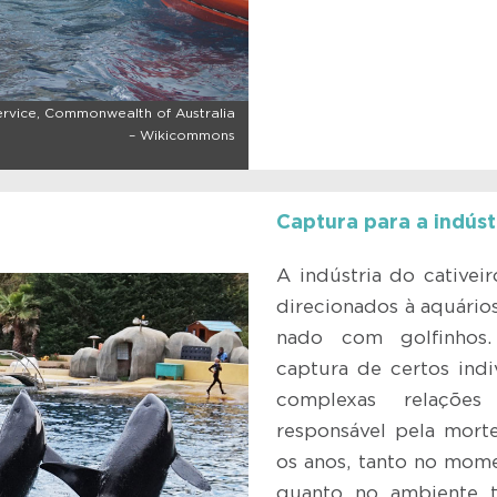
rvice, Commonwealth of Australia
– Wikicommons
Captura para a indúst
A indústria do cativei
direcionados à aquário
nado com golfinhos
captura de certos ind
complexas relações
responsável pela mort
os anos, tanto no mome
quanto no ambiente t