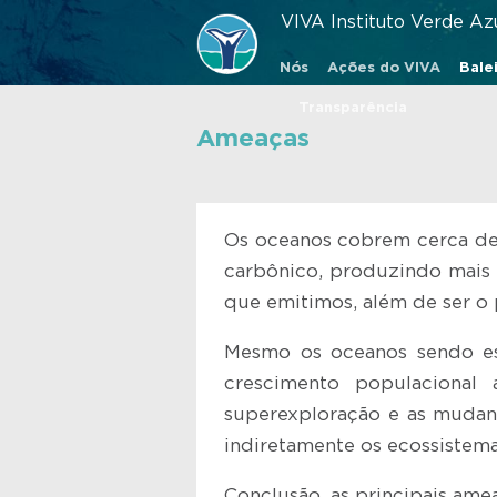
VIVA Instituto Verde Az
Nós
Ações do VIVA
Balei
Transparência
Ameaças
Os oceanos cobrem cerca de 
carbônico, produzindo mais
que emitimos, além de ser o
Mesmo os oceanos sendo es
crescimento populacional 
superexploração e as mudanç
indiretamente os ecossistema
Conclusão, as principais ame