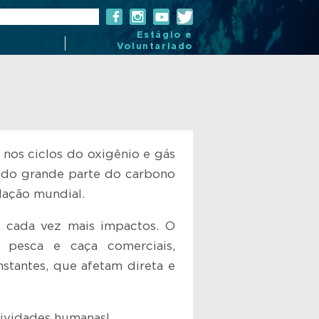
Estágio e
Voluntariado
nos ciclos do oxigênio e gás
ndo grande parte do carbono
lação mundial.
 cada vez mais impactos. O
, pesca e caça comerciais,
stantes, que afetam direta e
tividades humanas!