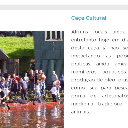
Caça Cultural
Alguns locais ainda
entretanto hoje em di
desta caça já não se
impactando as popu
práticas ainda ame
mamíferos aquátic
produção de óleo, o u
como isca para pesca
prima de artesanatos
medicina tradicional
animais.