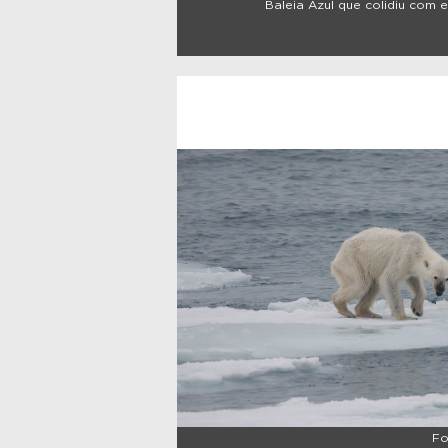
Baleia Azul que colidiu com 
Fo