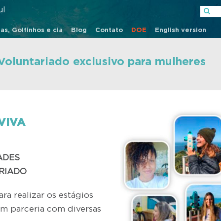
ul
as, Golfinhos e cia
Blog
Contato
DOE
English version
Voluntariado exclusivo para mulheres
VIVA
ADES
RIADO
ra realizar os estágios
m parceria com diversas