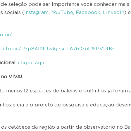
 de seleção pode ser importante você conhecer mais 
s sociais (
Instagram
,
YouTube
,
Facebook
,
Linkedin
) 
o.br/
youtu.be/P7p84fNUwlg?si=fA76lGblPkPVbtK-
ucional
:
clique aqui
no VIVA!
lo menos 12 espécies de baleias e golfinhos já foram a
finhos e cia é o projeto de pesquisa e educação desen
s cetáceos da região a partir de observatório no Bairr