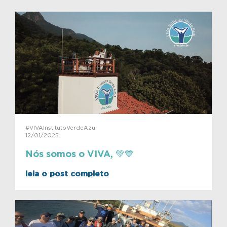
#VIVAInstitutoVerdeAzul
12/01/2025
Nós somos o VIVA, 💚💙
leia o post completo