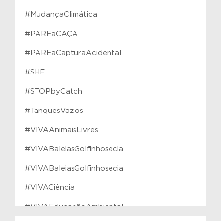
#MudançaClimática
#PAREaCAÇA
#PAREaCapturaAcidental
#SHE
#STOPbyCatch
#TanquesVazios
#VIVAAnimaisLivres
#VIVABaleiasGolfinhosecia
#VIVABaleiasGolfinhosecia
#VIVACiência
#VIVAEducaçãoAmbiental