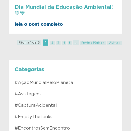
Dia Mundial da Educação Ambiental!
💚💙
leia o post completo
Página 1 de 6
1
...
2
3
4
5
Próxima Página »
Última »
Categorias
#AçãoMundialPeloPlaneta
#Avistagens
#CapturaAcidental
#EmptyTheTanks
#EncontrosSemEncontro