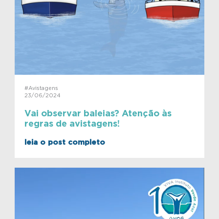
#Avistagens
23/06/2024
Vai observar baleias? Atenção às
regras de avistagens!
leia o post completo