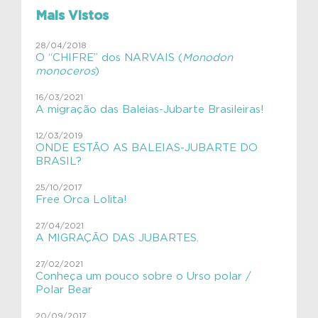
#VIVAfilhotes
Mais Vistos
#VIVAInstitutoVerdeAzul
28/04/2018
O “CHIFRE” dos NARVAIS (
Monodon
#VIVAJulianaMolás
monoceros
)
#VIVAMamíferosAquáticos
16/03/2021
A migração das Baleias-Jubarte Brasileiras!
#VIVAnasEscolas
12/03/2019
#VIVAnasEscolas
ONDE ESTÃO AS BALEIAS-JUBARTE DO
BRASIL?
#VIVAPlanetaTerra
25/10/2017
Free Orca Lolita!
#VIVAsemlixo
27/04/2021
Aves
A MIGRAÇÃO DAS JUBARTES.
Aves migratórias
27/02/2021
Conheça um pouco sobre o Urso polar /
Educação Ambiental
Polar Bear
ExpediçãoVIVACinzAzul
20/09/2017