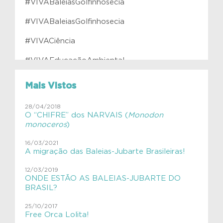
#VIVABaleiasGolfinhosecia
#VIVABaleiasGolfinhosecia
#VIVACiência
#VIVAEducaçãoAmbiental
#VIVAfilhotes
Mais Vistos
#VIVAInstitutoVerdeAzul
28/04/2018
O “CHIFRE” dos NARVAIS (
Monodon
#VIVAJulianaMolás
monoceros
)
#VIVAMamíferosAquáticos
16/03/2021
A migração das Baleias-Jubarte Brasileiras!
#VIVAnasEscolas
12/03/2019
#VIVAnasEscolas
ONDE ESTÃO AS BALEIAS-JUBARTE DO
BRASIL?
#VIVAPlanetaTerra
25/10/2017
Free Orca Lolita!
#VIVAsemlixo