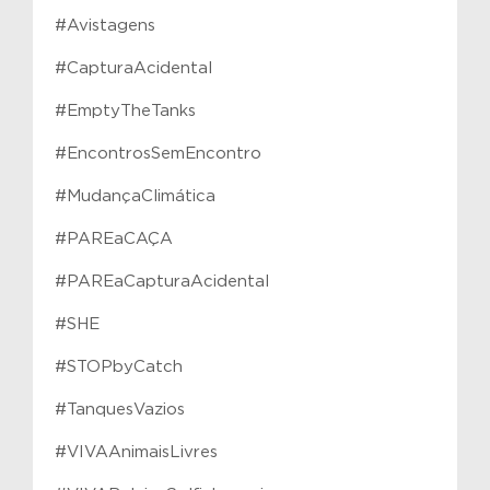
#Avistagens
#CapturaAcidental
#EmptyTheTanks
#EncontrosSemEncontro
#MudançaClimática
#PAREaCAÇA
#PAREaCapturaAcidental
#SHE
#STOPbyCatch
#TanquesVazios
#VIVAAnimaisLivres