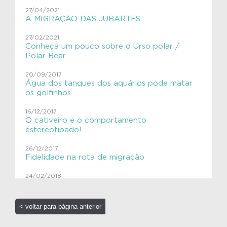
27/04/2021
Aves
A MIGRAÇÃO DAS JUBARTES.
Aves migratórias
27/02/2021
Conheça um pouco sobre o Urso polar /
Educação Ambiental
Polar Bear
ExpediçãoVIVACinzAzul
20/09/2017
Água dos tanques dos aquários pode matar
SHE
os golfinhos
VIVAGaleria
16/12/2017
O cativeiro e o comportamento
estereotipado!
VIVAToninha
26/12/2017
VIVAves
Fidelidade na rota de migração
VIVAves
24/02/2018
Caça às baleias e pinturas rupestres!
13/10/2017
< voltar para página anterior
Sensacional!! Aquário em realidade virtual!!