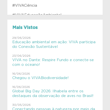
#VIVACiência
#VIVAEducaçãoAmbiental
#VIVAfilhotes
Mais Vistos
#VIVAInstitutoVerdeAzul
29/06/2026
Educação ambiental em ação: VIVA participa
#VIVAJulianaMolás
do Conexão Sustentável
#VIVAMamíferosAquáticos
23/06/2026
VIVA no Dante: Respire Fundo e conecte-se
#VIVAnasEscolas
com o oceano!
#VIVAnasEscolas
16/06/2026
Chegou o VIVABiodiversidade!
#VIVAPlanetaTerra
16/06/2026
Global Big Day 2026: Ilhabela entre os
#VIVAsemlixo
destaques da observação de aves no Brasil!
Aves
30/05/2026
Conectando pessoas à natureza por meio da