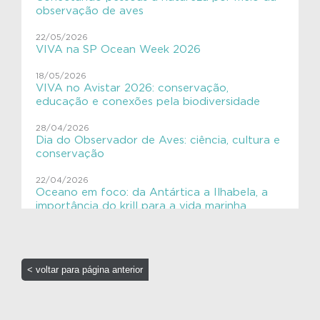
Aves migratórias
observação de aves
Educação Ambiental
22/05/2026
VIVA na SP Ocean Week 2026
ExpediçãoVIVACinzAzul
18/05/2026
SHE
VIVA no Avistar 2026: conservação,
educação e conexões pela biodiversidade
VIVAGaleria
28/04/2026
Dia do Observador de Aves: ciência, cultura e
VIVAToninha
conservação
VIVAves
22/04/2026
Oceano em foco: da Antártica a Ilhabela, a
VIVAves
importância do krill para a vida marinha
16/04/2026
Elas chegaram!! 🐋
< voltar para página anterior
16/04/2026
Ensino Aplicado em Oceanografia: Aves
Costeiras no Litoral Paulista