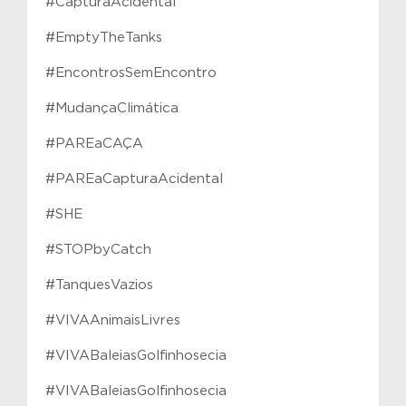
#CapturaAcidental
#EmptyTheTanks
#EncontrosSemEncontro
#MudançaClimática
#PAREaCAÇA
#PAREaCapturaAcidental
#SHE
#STOPbyCatch
#TanquesVazios
#VIVAAnimaisLivres
#VIVABaleiasGolfinhosecia
#VIVABaleiasGolfinhosecia