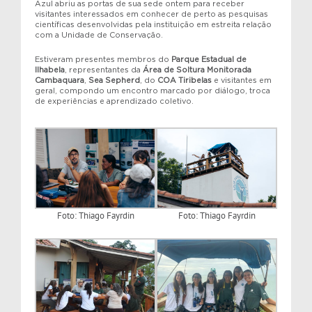
Azul abriu as portas de sua sede ontem para receber
visitantes interessados em conhecer de perto as pesquisas
científicas desenvolvidas pela instituição em estreita relação
com a Unidade de Conservação.
Estiveram presentes membros do
Parque Estadual de
Ilhabela
, representantes da
Área de Soltura Monitorada
Cambaquara
,
Sea Sepherd
, do
COA Tiribelas
e visitantes em
geral, compondo um encontro marcado por diálogo, troca
de experiências e aprendizado coletivo.
Foto: Thiago Fayrdin
Foto: Thiago Fayrdin