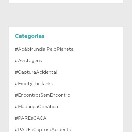
Categorias
#AçãoMundialPeloPlaneta
#Avistagens
#CapturaAcidental
#EmptyTheTanks
#EncontrosSemEncontro
#MudançaClimática
#PAREaCAÇA
#PAREaCapturaAcidental