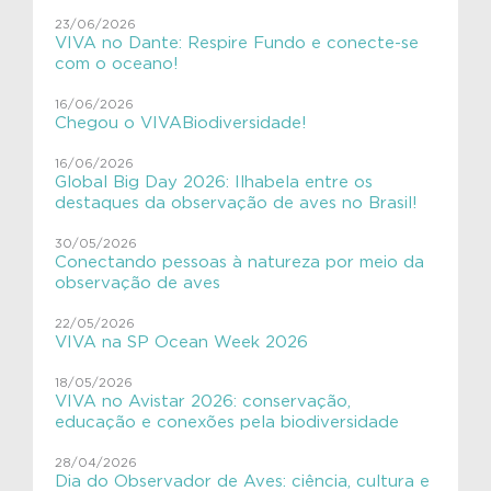
#VIVAMamíferosAquáticos
23/06/2026
VIVA no Dante: Respire Fundo e conecte-se
#VIVAnasEscolas
com o oceano!
#VIVAnasEscolas
16/06/2026
Chegou o VIVABiodiversidade!
#VIVAPlanetaTerra
16/06/2026
Global Big Day 2026: Ilhabela entre os
#VIVAsemlixo
destaques da observação de aves no Brasil!
Aves
30/05/2026
Conectando pessoas à natureza por meio da
Aves migratórias
observação de aves
Educação Ambiental
22/05/2026
VIVA na SP Ocean Week 2026
ExpediçãoVIVACinzAzul
18/05/2026
SHE
VIVA no Avistar 2026: conservação,
educação e conexões pela biodiversidade
VIVAGaleria
28/04/2026
Dia do Observador de Aves: ciência, cultura e
VIVAToninha