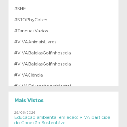
#SHE
#STOPbyCatch
#TanquesVazios
#VIVAAnimaisLivres
#VIVABaleiasGolfinhosecia
#VIVABaleiasGolfinhosecia
#VIVACiência
#VIVAEducaçãoAmbiental
#VIVAfilhotes
Mais Vistos
#VIVAInstitutoVerdeAzul
29/06/2026
Educação ambiental em ação: VIVA participa
#VIVAJulianaMolás
do Conexão Sustentável