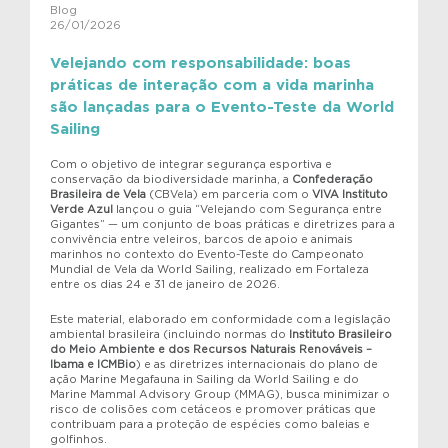
Blog
26/01/2026
Velejando com responsabilidade: boas
práticas de interação com a vida marinha
são lançadas para o Evento-Teste da World
Sailing
Com o objetivo de integrar segurança esportiva e
conservação da biodiversidade marinha, a
Confederação
Brasileira de Vela
(CBVela) em parceria com o
VIVA Instituto
Verde Azul
lançou o guia “Velejando com Segurança entre
Gigantes” — um conjunto de boas práticas e diretrizes para a
convivência entre veleiros, barcos de apoio e animais
marinhos no contexto do Evento-Teste do Campeonato
Mundial de Vela da World Sailing, realizado em Fortaleza
entre os dias 24 e 31 de janeiro de 2026.
Este material, elaborado em conformidade com a legislação
ambiental brasileira (incluindo normas do
Instituto Brasileiro
do Meio Ambiente e dos Recursos Naturais Renováveis –
Ibama e ICMBio
) e as diretrizes internacionais do plano de
ação Marine Megafauna in Sailing da World Sailing e do
Marine Mammal Advisory Group (MMAG), busca minimizar o
risco de colisões com cetáceos e promover práticas que
contribuam para a proteção de espécies como baleias e
golfinhos.