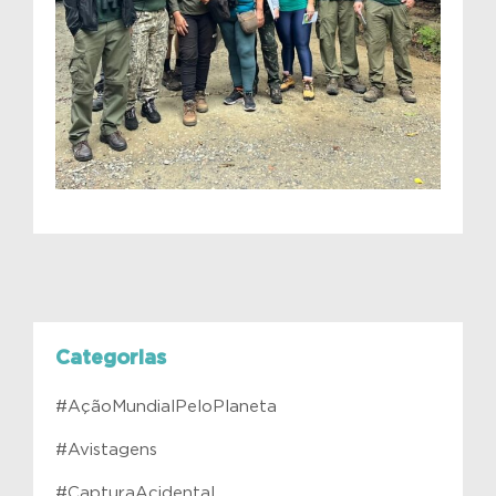
Categorias
#AçãoMundialPeloPlaneta
#Avistagens
#CapturaAcidental