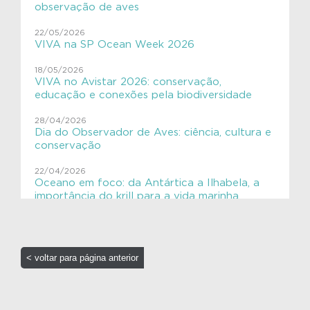
observação de aves
Educação Ambiental
22/05/2026
VIVA na SP Ocean Week 2026
ExpediçãoVIVACinzAzul
18/05/2026
SHE
VIVA no Avistar 2026: conservação,
educação e conexões pela biodiversidade
VIVAGaleria
28/04/2026
Dia do Observador de Aves: ciência, cultura e
VIVAToninha
conservação
VIVAves
22/04/2026
Oceano em foco: da Antártica a Ilhabela, a
VIVAves
importância do krill para a vida marinha
16/04/2026
Elas chegaram!! 🐋
< voltar para página anterior
16/04/2026
Ensino Aplicado em Oceanografia: Aves
Costeiras no Litoral Paulista
31/03/2026