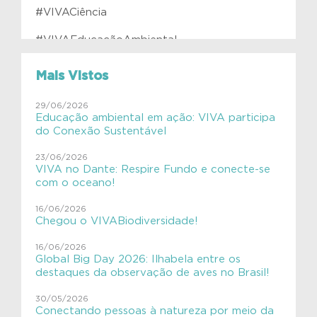
#VIVACiência
#VIVAEducaçãoAmbiental
#VIVAfilhotes
Mais Vistos
#VIVAInstitutoVerdeAzul
29/06/2026
Educação ambiental em ação: VIVA participa
#VIVAJulianaMolás
do Conexão Sustentável
#VIVAMamíferosAquáticos
23/06/2026
VIVA no Dante: Respire Fundo e conecte-se
#VIVAnasEscolas
com o oceano!
#VIVAnasEscolas
16/06/2026
Chegou o VIVABiodiversidade!
#VIVAPlanetaTerra
16/06/2026
Global Big Day 2026: Ilhabela entre os
#VIVAsemlixo
destaques da observação de aves no Brasil!
Aves
30/05/2026
Conectando pessoas à natureza por meio da
Aves migratórias