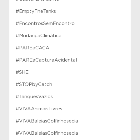
#EmptyTheTanks
#EncontrosSemEncontro
#MudançaClimática
#PAREaCAÇA
#PAREaCapturaAcidental
#SHE
#STOPbyCatch
#TanquesVazios
#VIVAAnimaisLivres
#VIVABaleiasGolfinhosecia
#VIVABaleiasGolfinhosecia