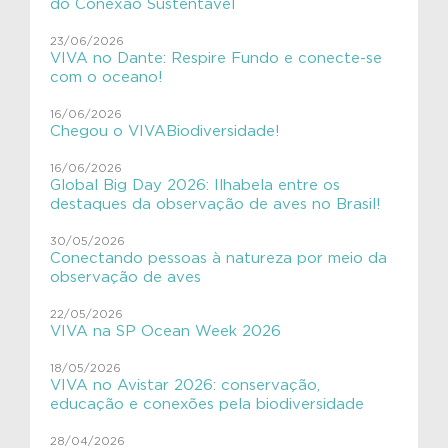
do Conexão Sustentável
#VIVAMamíferosAquáticos
23/06/2026
VIVA no Dante: Respire Fundo e conecte-se
#VIVAnasEscolas
com o oceano!
#VIVAnasEscolas
16/06/2026
Chegou o VIVABiodiversidade!
#VIVAPlanetaTerra
16/06/2026
Global Big Day 2026: Ilhabela entre os
#VIVAsemlixo
destaques da observação de aves no Brasil!
Aves
30/05/2026
Conectando pessoas à natureza por meio da
Aves migratórias
observação de aves
Educação Ambiental
22/05/2026
VIVA na SP Ocean Week 2026
ExpediçãoVIVACinzAzul
18/05/2026
SHE
VIVA no Avistar 2026: conservação,
educação e conexões pela biodiversidade
VIVAGaleria
28/04/2026