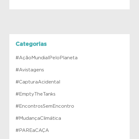
Categorias
#AçãoMundialPeloPlaneta
#Avistagens
#CapturaAcidental
#EmptyTheTanks
#EncontrosSemEncontro
#MudançaClimática
#PAREaCAÇA