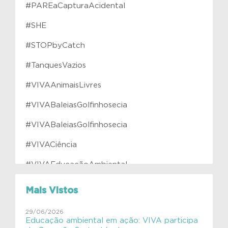
#PAREaCapturaAcidental
#SHE
#STOPbyCatch
#TanquesVazios
#VIVAAnimaisLivres
#VIVABaleiasGolfinhosecia
#VIVABaleiasGolfinhosecia
#VIVACiência
#VIVAEducaçãoAmbiental
#VIVAfilhotes
Mais Vistos
#VIVAInstitutoVerdeAzul
29/06/2026
Educação ambiental em ação: VIVA participa
#VIVAJulianaMolás