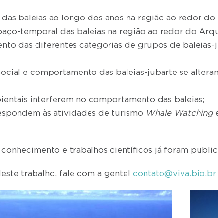
a das baleias ao longo dos anos na região ao redor d
spaço-temporal das baleias na região ao redor do Arq
nto das diferentes categorias de grupos de baleias-j
o social e comportamento das baleias-jubarte se alte
bientais interferem no comportamento das baleias;
 respondem às atividades de turismo
Whale Watching
e
 conhecimento e trabalhos científicos já foram publi
deste trabalho, fale com a gente!
contato@viva.bio.br