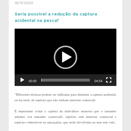
19/11/2020
Seria possível a redução da captura
acidental na pesca?
Tocador
de
vídeo
00:00
04:54
.
“Diferentes técnicas podem ser utilizadas para diminuir a captura acidental,
ou bycatch, de espécies que não tenham interesse comercial.
É importante evitar a captura de indivíduos menores que o tamanho
mínimo (ou tamanho comercial), espécies sem interesse comercial e
espécies vulneráveis ou ameaçadas, que serão devolvidas ao mar sem vida.