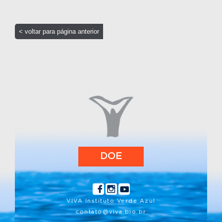
< voltar para página anterior
DOE
VIVA Instituto Verde Azul
contato@viva.bio.br