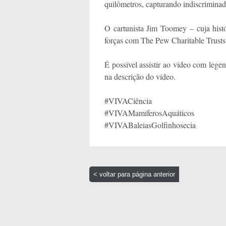
quilômetros, capturando indiscriminada
O cartunista Jim Toomey – cuja hist
forças com The Pew Charitable Trusts 
É possível assistir ao vídeo com lege
na descrição do vídeo.
#VIVACiência
#VIVAMamíferosAquáticos
#VIVABaleiasGolfinhosecia
< voltar para página anterior