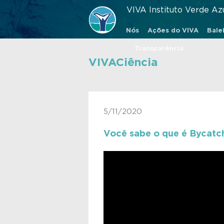
VIVA Instituto Verde Az
Nós
Ações do VIVA
Balei
Transparência
VIVACiência
5/11/2020
Você sabe o que é Bycatc