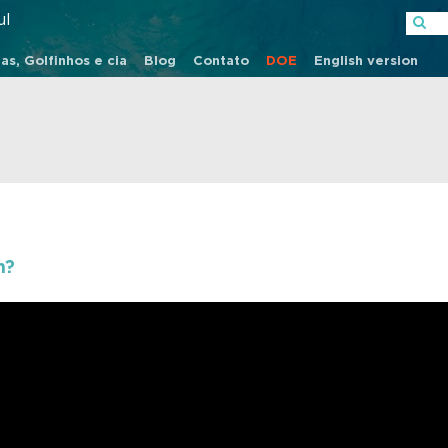
ul
as, Golfinhos e cia
Blog
Contato
DOE
English version
h?