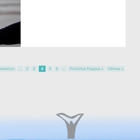
Anterior
...
2
3
4
5
6
...
Próxima Página »
Última »