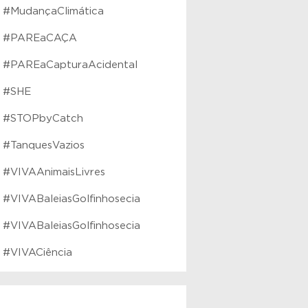
#MudançaClimática
#PAREaCAÇA
#PAREaCapturaAcidental
#SHE
#STOPbyCatch
#TanquesVazios
#VIVAAnimaisLivres
#VIVABaleiasGolfinhosecia
#VIVABaleiasGolfinhosecia
#VIVACiência
#VIVAEducaçãoAmbiental
#VIVAfilhotes