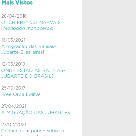
Mais Vistos
#VIVAInstitutoVerdeAzul
28/04/2018
O “CHIFRE” dos NARVAIS
#VIVAJulianaMolás
(
Monodon monoceros
)
#VIVAMamíferosAquáticos
16/03/2021
#VIVAnasEscolas
A migração das Baleias-
Jubarte Brasileiras!
#VIVAnasEscolas
12/03/2019
#VIVAPlanetaTerra
ONDE ESTÃO AS BALEIAS-
JUBARTE DO BRASIL?
#VIVAsemlixo
25/10/2017
Aves
Free Orca Lolita!
Aves migratórias
27/04/2021
A MIGRAÇÃO DAS JUBARTES.
Educação Ambiental
27/02/2021
ExpediçãoVIVACinzAzul
Conheça um pouco sobre o