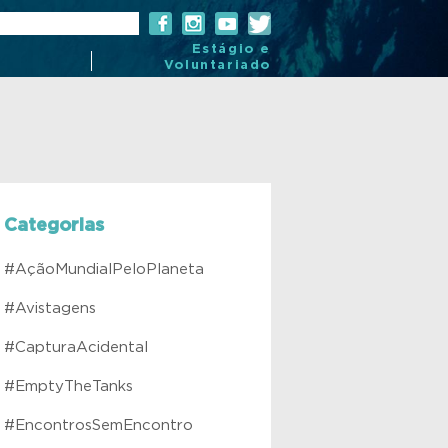
Estágio e
Voluntariado
Categorias
#AçãoMundialPeloPlaneta
#Avistagens
#CapturaAcidental
#EmptyTheTanks
#EncontrosSemEncontro