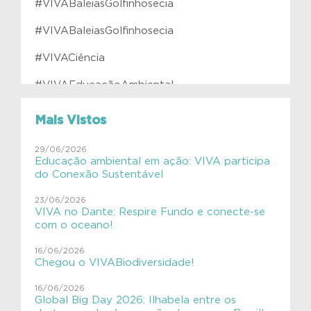
#VIVABaleiasGolfinhosecia
#VIVABaleiasGolfinhosecia
#VIVACiência
#VIVAEducaçãoAmbiental
#VIVAfilhotes
Mais Vistos
#VIVAInstitutoVerdeAzul
29/06/2026
Educação ambiental em ação: VIVA participa
#VIVAJulianaMolás
do Conexão Sustentável
#VIVAMamíferosAquáticos
23/06/2026
VIVA no Dante: Respire Fundo e conecte-se
#VIVAnasEscolas
com o oceano!
#VIVAnasEscolas
16/06/2026
Chegou o VIVABiodiversidade!
#VIVAPlanetaTerra
16/06/2026
Global Big Day 2026: Ilhabela entre os
#VIVAsemlixo