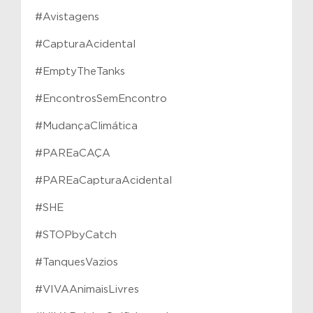
#Avistagens
#CapturaAcidental
#EmptyTheTanks
#EncontrosSemEncontro
#MudançaClimática
#PAREaCAÇA
#PAREaCapturaAcidental
#SHE
#STOPbyCatch
#TanquesVazios
#VIVAAnimaisLivres