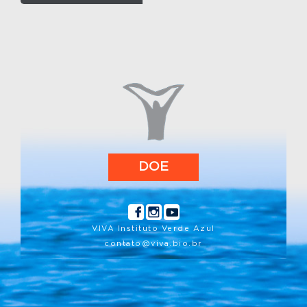
Ensino Aplicado em Oceanografia: Aves
Costeiras no Litoral Paulista
31/03/2026
VIVA na COP15: ciência, cooperação e
conservação em escala global
18/03/2026
Grande Contagem Global de Aves 2026: Brasil
é destaque e Ilhabela marca presença
12/03/2026
Lançamento: Guia VELAS E BALEIAS NO
DOE
LITORAL PAULISTA
10/03/2026
Mulheres, ciência e natureza: atividades
marcaram o Dia Internacional da Mulher
VIVA Instituto Verde Azul
contato@viva.bio.br
6/03/2026
Avifauna de Ilhabela em foco: relatório anual
do Programa VIVAves 2025
27/02/2026
SALVEM O KRILL 🦐🌊