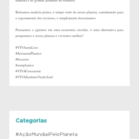
naturais e ao grande acúmulo de resíduos.
Retiramos matéria-prima, o tempo todo do nosso planeta, caminhando para
o esgotamento dos recursos, e simplemente descartamos.
Pensarmos e agirmos em uma economia circular, é uma alternativa para
pouparmos o nosso planeta e vivermos melhor!
#VIVAsemLixo
#SextasemPlastico
#lixozero
#semplastico
#VIVAConsciente
#VIVAInstitutoVerdeAzul
Categorias
#AçãoMundialPeloPlaneta