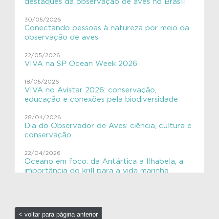
destaques da observação de aves no Brasil!
Aves
30/05/2026
Conectando pessoas à natureza por meio da
Aves migratórias
observação de aves
Educação Ambiental
22/05/2026
VIVA na SP Ocean Week 2026
ExpediçãoVIVACinzAzul
18/05/2026
SHE
VIVA no Avistar 2026: conservação,
educação e conexões pela biodiversidade
VIVAGaleria
28/04/2026
Dia do Observador de Aves: ciência, cultura e
VIVAToninha
conservação
VIVAves
22/04/2026
Oceano em foco: da Antártica a Ilhabela, a
VIVAves
importância do krill para a vida marinha
16/04/2026
Elas chegaram!! 🐋
< voltar para página anterior
16/04/2026