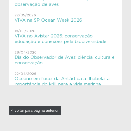
Aves migratórias
observação de aves
Educação Ambiental
22/05/2026
VIVA na SP Ocean Week 2026
ExpediçãoVIVACinzAzul
18/05/2026
SHE
VIVA no Avistar 2026: conservação,
educação e conexões pela biodiversidade
VIVAGaleria
28/04/2026
Dia do Observador de Aves: ciência, cultura e
VIVAToninha
conservação
VIVAves
22/04/2026
Oceano em foco: da Antártica a Ilhabela, a
VIVAves
importância do krill para a vida marinha
16/04/2026
Elas chegaram!! 🐋
< voltar para página anterior
16/04/2026
Ensino Aplicado em Oceanografia: Aves
Costeiras no Litoral Paulista