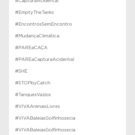
#CapturaAcidental
#EmptyTheTanks
#EncontrosSemEncontro
#MudançaClimática
#PAREaCAÇA
#PAREaCapturaAcidental
#SHE
#STOPbyCatch
#TanquesVazios
#VIVAAnimaisLivres
#VIVABaleiasGolfinhosecia
#VIVABaleiasGolfinhosecia