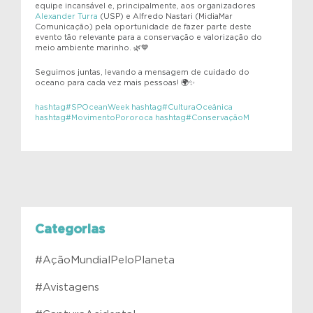
equipe incansável e, principalmente, aos organizadores
Alexander Turra
(USP) e Alfredo Nastari (MidiaMar
Comunicação) pela oportunidade de fazer parte deste
evento tão relevante para a conservação e valorização do
meio ambiente marinho. 🌿💙
Seguimos juntas, levando a mensagem de cuidado do
oceano para cada vez mais pessoas! 🌍✨
hashtag
#
SPOceanWeek
hashtag
#
CulturaOceânica
hashtag
#
MovimentoPororoca
hashtag
#
ConservaçãoM
Categorias
#AçãoMundialPeloPlaneta
#Avistagens