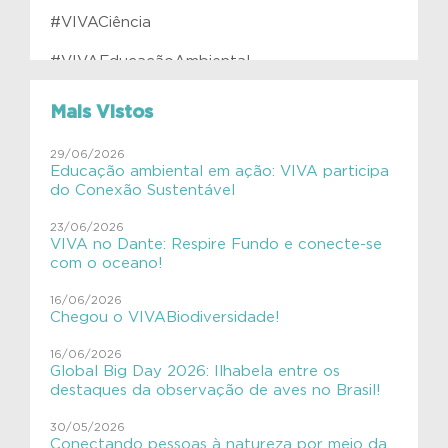
#VIVACiência
#VIVAEducaçãoAmbiental
#VIVAfilhotes
Mais Vistos
#VIVAInstitutoVerdeAzul
29/06/2026
Educação ambiental em ação: VIVA participa
#VIVAJulianaMolás
do Conexão Sustentável
#VIVAMamíferosAquáticos
23/06/2026
VIVA no Dante: Respire Fundo e conecte-se
#VIVAnasEscolas
com o oceano!
#VIVAnasEscolas
16/06/2026
Chegou o VIVABiodiversidade!
#VIVAPlanetaTerra
16/06/2026
Global Big Day 2026: Ilhabela entre os
#VIVAsemlixo
destaques da observação de aves no Brasil!
Aves
30/05/2026
Conectando pessoas à natureza por meio da