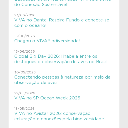
#VIVAJulianaMolás
do Conexão Sustentável
#VIVAMamíferosAquáticos
23/06/2026
VIVA no Dante: Respire Fundo e conecte-se
#VIVAnasEscolas
com o oceano!
#VIVAnasEscolas
16/06/2026
Chegou o VIVABiodiversidade!
#VIVAPlanetaTerra
16/06/2026
Global Big Day 2026: Ilhabela entre os
#VIVAsemlixo
destaques da observação de aves no Brasil!
Aves
30/05/2026
Conectando pessoas à natureza por meio da
Aves migratórias
observação de aves
Educação Ambiental
22/05/2026
VIVA na SP Ocean Week 2026
ExpediçãoVIVACinzAzul
18/05/2026
SHE
VIVA no Avistar 2026: conservação,
educação e conexões pela biodiversidade
VIVAGaleria