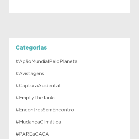
Categorias
#AçãoMundialPeloPlaneta
#Avistagens
#CapturaAcidental
#EmptyTheTanks
#EncontrosSemEncontro
#MudançaClimática
#PAREaCAÇA