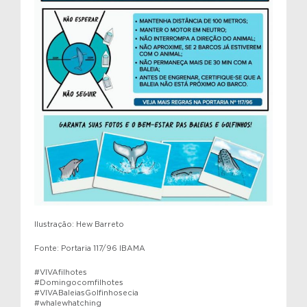
Ilustração: Hew Barreto
Fonte: Portaria 117/96 IBAMA
#VIVAfilhotes
#Domingocomfilhotes
#VIVABaleiasGolfinhosecia
#whalewhatching