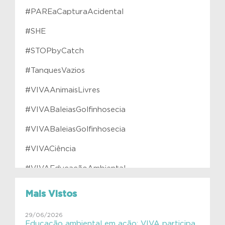
#PAREaCapturaAcidental
#SHE
#STOPbyCatch
#TanquesVazios
#VIVAAnimaisLivres
#VIVABaleiasGolfinhosecia
#VIVABaleiasGolfinhosecia
#VIVACiência
#VIVAEducaçãoAmbiental
#VIVAfilhotes
Mais Vistos
#VIVAInstitutoVerdeAzul
29/06/2026
Educação ambiental em ação: VIVA participa