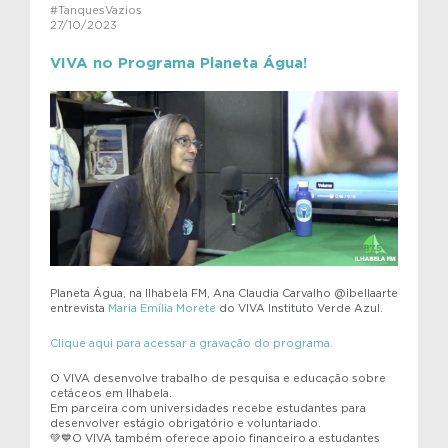
#TanquesVazios
27/10/2023
VIVA no Programa Planeta Água!
Planeta Água, na Ilhabela FM, Ana Claudia Carvalho @ibellaarte
entrevista
Maria Emília Morete
do VIVA Instituto Verde Azul.
Clique aqui para acessar a gravação do programa.
O VIVA desenvolve trabalho de pesquisa e educação sobre
cetáceos em Ilhabela.
Em parceira com universidades recebe estudantes para
desenvolver estágio obrigatório e voluntariado.
💚💙O VIVA também oferece apoio financeiro a estudantes