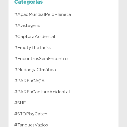
Categorias
#AçãoMundialPeloPlaneta
#Avistagens
#CapturaAcidental
#EmptyTheTanks
#EncontrosSemEncontro
#MudançaClimática
#PAREaCAÇA
#PAREaCapturaAcidental
#SHE
#STOPbyCatch
#TanquesVazios