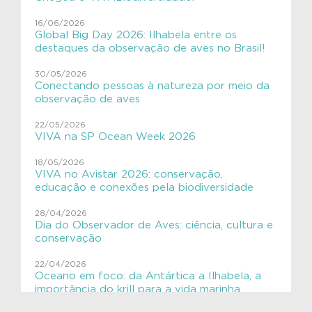
#VIVAPlanetaTerra
16/06/2026
Global Big Day 2026: Ilhabela entre os
#VIVAsemlixo
destaques da observação de aves no Brasil!
Aves
30/05/2026
Conectando pessoas à natureza por meio da
Aves migratórias
observação de aves
Educação Ambiental
22/05/2026
VIVA na SP Ocean Week 2026
ExpediçãoVIVACinzAzul
18/05/2026
SHE
VIVA no Avistar 2026: conservação,
educação e conexões pela biodiversidade
VIVAGaleria
28/04/2026
Dia do Observador de Aves: ciência, cultura e
VIVAToninha
conservação
VIVAves
22/04/2026
Oceano em foco: da Antártica a Ilhabela, a
VIVAves
importância do krill para a vida marinha