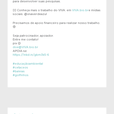
para desenvolver suas pesquisas.
👉🏽 Conheça mais o trabalho do VIVA: em
VIVA.bio.br
e mídias
sociais: @vivaverdeazul
Precisamos de apoio financeiro para realizar nosso trabalho.
🤑
Seja patrocinador, apoiador.
Entre me contato!
pix 😉
doe@VIVA.bio.br
APOIA-se
https://lnkd.in/gbm3k5-6
#educaçãoambiental
#cetaceos
#baleias
#golfinhos