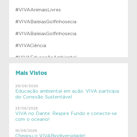
#VIVAAnimaisLivres
#VIVABaleiasGolfinhosecia
#VIVABaleiasGolfinhosecia
#VIVACiência
#VIVAEducaçãoAmbiental
#VIVAfilhotes
Mais Vistos
#VIVAInstitutoVerdeAzul
29/06/2026
Educação ambiental em ação: VIVA participa
#VIVAJulianaMolás
do Conexão Sustentável
#VIVAMamíferosAquáticos
23/06/2026
VIVA no Dante: Respire Fundo e conecte-se
#VIVAnasEscolas
com o oceano!
#VIVAnasEscolas
16/06/2026
Chegou o VIVABiodiversidade!