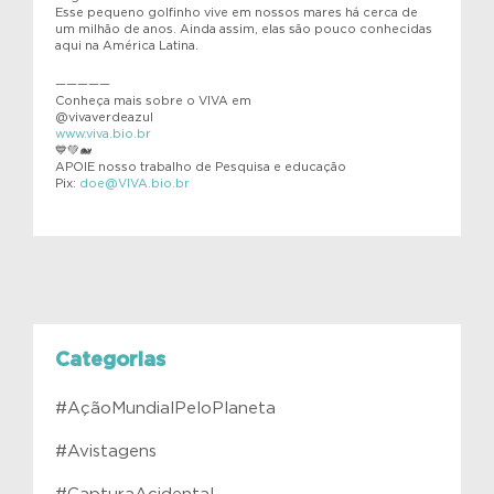
Esse pequeno golfinho vive em nossos mares há cerca de
um milhão de anos. Ainda assim, elas são pouco conhecidas
aqui na América Latina.
—————
Conheça mais sobre o VIVA em
@vivaverdeazul
www.viva.bio.br
💙💚🐋
APOIE nosso trabalho de Pesquisa e educação
Pix:
doe@VIVA.bio.br
Categorias
#AçãoMundialPeloPlaneta
#Avistagens