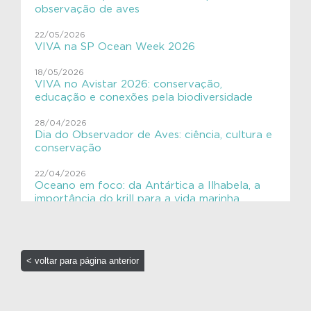
Aves migratórias
observação de aves
Educação Ambiental
22/05/2026
VIVA na SP Ocean Week 2026
ExpediçãoVIVACinzAzul
18/05/2026
SHE
VIVA no Avistar 2026: conservação,
educação e conexões pela biodiversidade
VIVAGaleria
28/04/2026
Dia do Observador de Aves: ciência, cultura e
VIVAToninha
conservação
VIVAves
22/04/2026
Oceano em foco: da Antártica a Ilhabela, a
VIVAves
importância do krill para a vida marinha
16/04/2026
Elas chegaram!! 🐋
< voltar para página anterior
16/04/2026
Ensino Aplicado em Oceanografia: Aves
Costeiras no Litoral Paulista