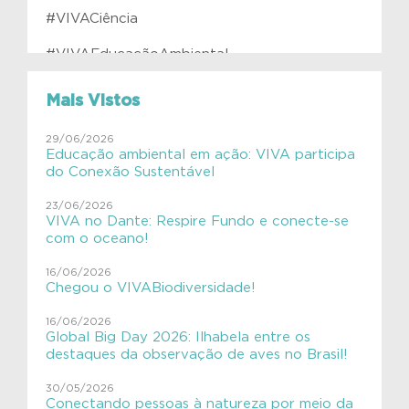
#VIVACiência
#VIVAEducaçãoAmbiental
#VIVAfilhotes
Mais Vistos
#VIVAInstitutoVerdeAzul
29/06/2026
Educação ambiental em ação: VIVA participa
#VIVAJulianaMolás
do Conexão Sustentável
#VIVAMamíferosAquáticos
23/06/2026
VIVA no Dante: Respire Fundo e conecte-se
#VIVAnasEscolas
com o oceano!
#VIVAnasEscolas
16/06/2026
Chegou o VIVABiodiversidade!
#VIVAPlanetaTerra
16/06/2026
Global Big Day 2026: Ilhabela entre os
#VIVAsemlixo
destaques da observação de aves no Brasil!
Aves
30/05/2026
Conectando pessoas à natureza por meio da