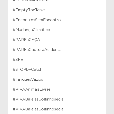
#CapturaAcidental
#EmptyTheTanks
#EncontrosSemEncontro
#MudançaClimática
#PAREaCAÇA
#PAREaCapturaAcidental
#SHE
#STOPbyCatch
#TanquesVazios
#VIVAAnimaisLivres
#VIVABaleiasGolfinhosecia
#VIVABaleiasGolfinhosecia